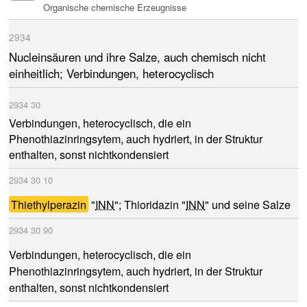
Organische chemische Erzeugnisse
2934
Nucleinsäuren und ihre Salze, auch chemisch nicht
einheitlich; Verbindungen, heterocyclisch
2934
30
Verbindungen, heterocyclisch, die ein
Phenothiazinringsytem, auch hydriert, in der Struktur
enthalten, sonst nichtkondensiert
2934
30
10
Thiethylperazin
INN
INN
"
"; Thioridazin "
" und seine Salze
2934
30
90
Verbindungen, heterocyclisch, die ein
Phenothiazinringsytem, auch hydriert, in der Struktur
enthalten, sonst nichtkondensiert