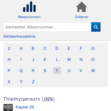
Warennummern
Zollämter
Stichwortverzeichnis
2
A
B
C
D
E
F
G
H
I
J
K
L
M
N
O
P
Q
R
S
T
U
V
W
X
Y
Z
Thiethylperazin (
INN
)
Kapitel 29