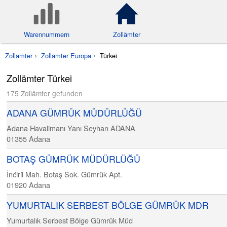
Warennummern
Zollämter
Zollämter
Zollämter Europa
Türkei
Zollämter Türkei
175 Zollämter gefunden
ADANA GÜMRÜK MÜDÜRLÜĞÜ
Adana Havalimanı Yanı Seyhan ADANA
01355
Adana
BOTAŞ GÜMRÜK MÜDÜRLÜĞÜ
İnci̇rli̇ Mah. Botaş Sok. Gümrük Apt.
01920
Adana
YUMURTALIK SERBEST BÖLGE GÜMRÜK MDR
Yumurtalık Serbest Bölge Gümrük Müd