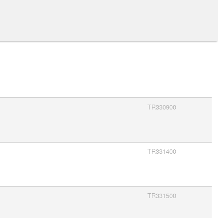
TR330900
TR331400
TR331500