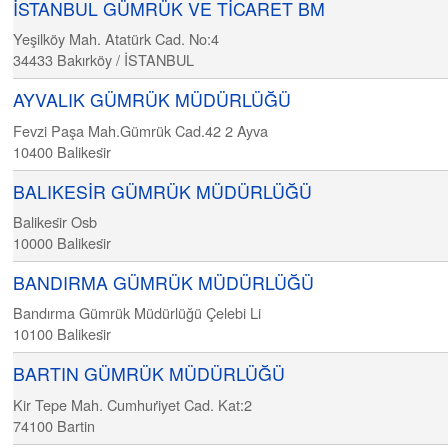
İSTANBUL GÜMRÜK VE TİCARET BM
Yeşilköy Mah. Atatürk Cad. No:4
34433
Bakırköy / İSTANBUL
AYVALIK GÜMRÜK MÜDÜRLÜĞÜ
Fevzi Paşa Mah.Gümrük Cad.42 2 Ayva
10400
Balikesi̇r
BALIKESİR GÜMRÜK MÜDÜRLÜĞÜ
Balikesi̇r Osb
10000
Balikesi̇r
BANDIRMA GÜMRÜK MÜDÜRLÜĞÜ
Bandırma Gümrük Müdürlüğü Çelebi Li
10100
Balikesi̇r
BARTIN GÜMRÜK MÜDÜRLÜĞÜ
Kir Tepe Mah. Cumhuri̇yet Cad. Kat:2
74100
Bartin