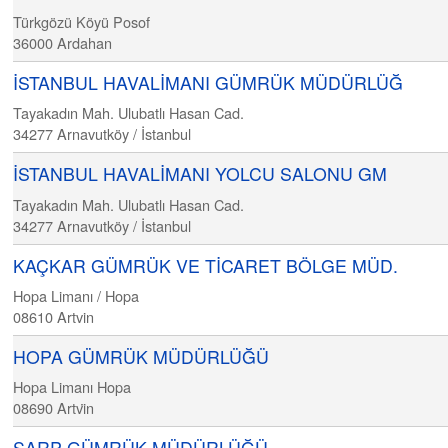
Türkgözü Köyü Posof
36000
Ardahan
İSTANBUL HAVALİMANI GÜMRÜK MÜDÜRLÜĞ
Tayakadın Mah. Ulubatlı Hasan Cad.
34277
Arnavutköy / İstanbul
İSTANBUL HAVALİMANI YOLCU SALONU GM
Tayakadın Mah. Ulubatlı Hasan Cad.
34277
Arnavutköy / İstanbul
KAÇKAR GÜMRÜK VE TİCARET BÖLGE MÜD.
Hopa Limanı / Hopa
08610
Artvin
HOPA GÜMRÜK MÜDÜRLÜĞÜ
Hopa Limanı Hopa
08690
Artvi̇n
SARP GÜMRÜK MÜDÜRLÜĞÜ