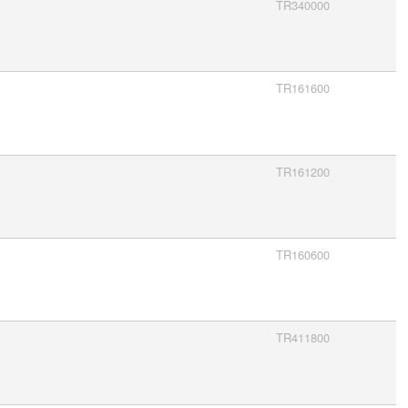
TR340000
TR161600
TR161200
TR160600
TR411800