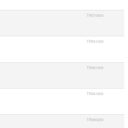
TR070400
TR551000
TR061500
TR061600
TR060200