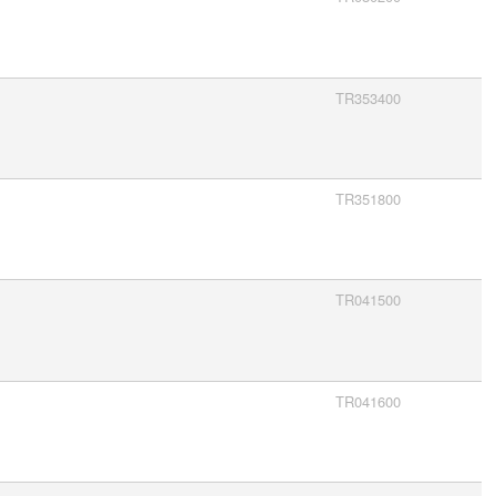
TR353400
TR351800
TR041500
TR041600