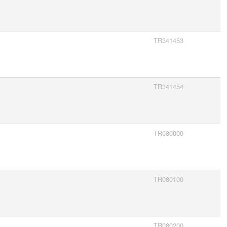
TR341453
TR341454
TR080000
TR080100
TR080200