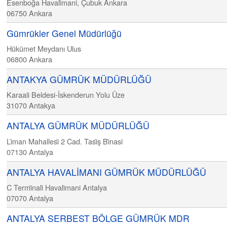
Esenboğa Havali̇mani, Çubuk Ankara
06750
Ankara
Gümrükler Genel Müdürlüğü
Hükümet Meydanı Ulus
06800
Ankara
ANTAKYA GÜMRÜK MÜDÜRLÜĞÜ
Karaali Beldesi-İskenderun Yolu Üze
31070
Antakya
ANTALYA GÜMRÜK MÜDÜRLÜĞÜ
Li̇man Mahallesi̇ 2 Cad. Tasi̇ş Bi̇nasi
07130
Antalya
ANTALYA HAVALİMANI GÜMRÜK MÜDÜRLÜĞÜ
C Termi̇nali̇ Havali̇mani Antalya
07070
Antalya
ANTALYA SERBEST BÖLGE GÜMRÜK MDR