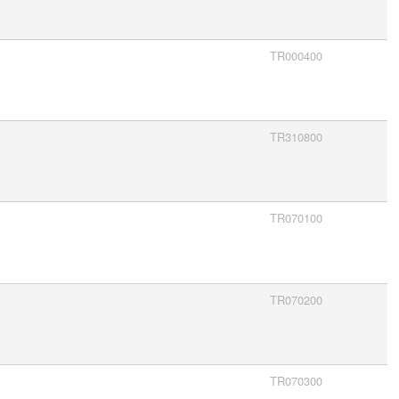
TR000400
TR310800
TR070100
TR070200
TR070300