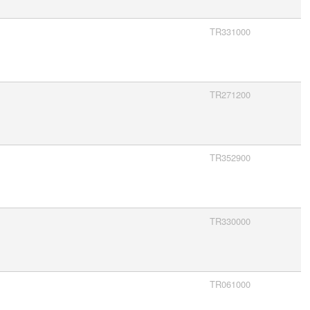
TR331000
TR271200
TR352900
TR330000
TR061000