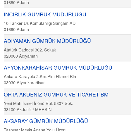
01680
Adana
İNCİRLİK GÜMRÜK MÜDÜRLÜĞÜ
10.Tanker Üs Komutanlığı Sarıçam AD
01680
Adana
ADIYAMAN GÜMRÜK MÜDÜRLÜĞÜ
Atatürk Caddesi 302. Sokak
020000
Adiyaman
AFYONKARAHİSAR GÜMRÜK MÜDÜRLÜĞÜ
Ankara Karayolu 2.Km.Pim Hizmet Bin
03030
Afyonkarahi̇sar
ORTA AKDENİZ GÜMRÜK VE TİCARET BM
Yeni Mah İsmet İnönü Bul. 5307 Sok.
33100
Akdeniz / MERSİN
AKSARAY GÜMRÜK MÜDÜRLÜĞÜ
Taşpınar Mevki Adana Yolu Üzeri