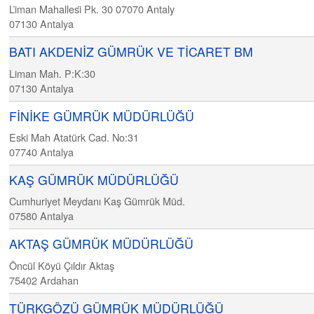
Li̇man Mahallesi̇ Pk. 30 07070 Antaly
07130
Antalya
BATI AKDENİZ GÜMRÜK VE TİCARET BM
Liman Mah. P:K:30
07130
Antalya
FİNİKE GÜMRÜK MÜDÜRLÜĞÜ
Eski Mah Atatürk Cad. No:31
07740
Antalya
KAŞ GÜMRÜK MÜDÜRLÜĞÜ
Cumhuriyet Meydanı Kaş Gümrük Müd.
07580
Antalya
AKTAŞ GÜMRÜK MÜDÜRLÜĞÜ
Öncül Köyü Çıldır Aktaş
75402
Ardahan
TÜRKGÖZÜ GÜMRÜK MÜDÜRLÜĞÜ