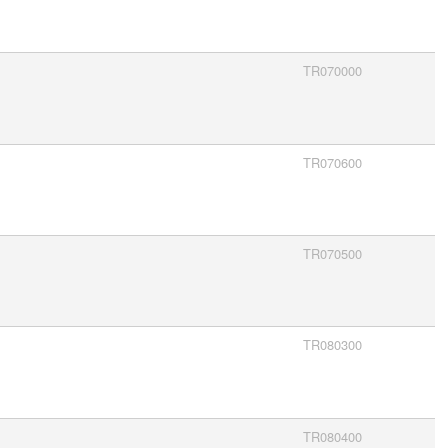
TR070000
TR070600
TR070500
TR080300
TR080400