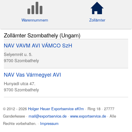
Warennummern
Zollämter
Zollämter Szombathely (Ungarn)
NAV VAVM AVI VÁMCO SzH
Selyemrét u. 5.
9700
Szombathely
NAV Vas Vármegyei AVI
Hunyadi utca 47.
9700
Szombathely
© 2012 - 2026
Holger Heuer Exportservice eKfm
·
Ring 18
·
27777
Ganderkesee
·
mail@exportservice.de
·
www.exportservice.de
· Alle
Rechte vorbehalten. ·
Impressum