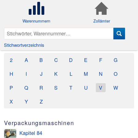
Warennummern
Zollämter
Stichwortverzeichnis
2
A
B
C
D
E
F
G
H
I
J
K
L
M
N
O
P
Q
R
S
T
U
V
W
X
Y
Z
Verpackungsmaschinen
Kapitel 84