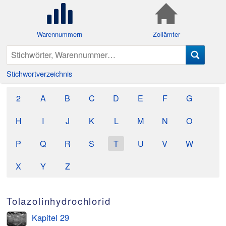
Warennummern
Zollämter
Stichwortverzeichnis
2
A
B
C
D
E
F
G
H
I
J
K
L
M
N
O
P
Q
R
S
T
U
V
W
X
Y
Z
Tolazolinhydrochlorid
Kapitel 29