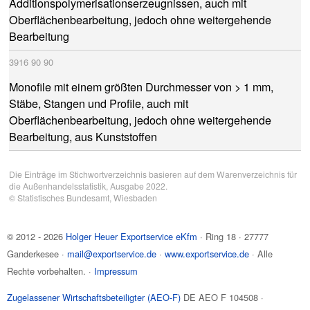
Additionspolymerisationserzeugnissen, auch mit
Oberflächenbearbeitung, jedoch ohne weitergehende
Bearbeitung
3916
90
90
Monofile mit einem größten Durchmesser von > 1 mm,
Stäbe, Stangen und Profile, auch mit
Oberflächenbearbeitung, jedoch ohne weitergehende
Bearbeitung, aus Kunststoffen
Die Einträge im Stichwortverzeichnis basieren auf dem Warenverzeichnis für
die Außenhandelsstatistik, Ausgabe 2022.
©
Statistisches Bundesamt
, Wiesbaden
© 2012 - 2026
Holger Heuer Exportservice eKfm
·
Ring 18
·
27777
Ganderkesee
·
mail@exportservice.de
·
www.exportservice.de
· Alle
Rechte vorbehalten. ·
Impressum
Zugelassener Wirtschaftsbeteiligter (AEO-F)
DE AEO F 104508 ·