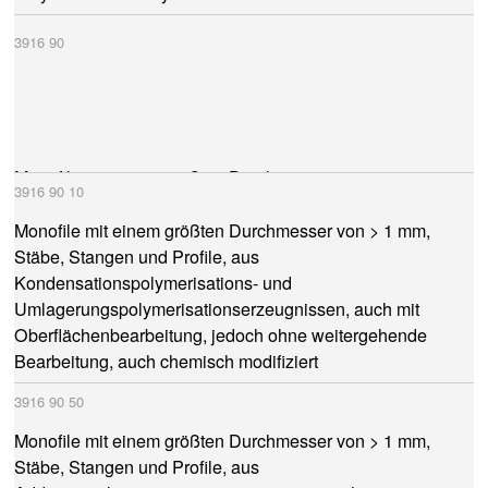
3916
90
Monofile mit einem größten Durchmesser von > 1 mm,
3916
90
10
Stäbe, Stangen und Profile, auch mit
Oberflächenbearbeitung, jedoch ohne weitergehende
Monofile mit einem größten Durchmesser von > 1 mm,
Bearbeitung, aus Kunststoffen
Stäbe, Stangen und Profile, aus
Kondensationspolymerisations- und
Umlagerungspolymerisationserzeugnissen, auch mit
Oberflächenbearbeitung, jedoch ohne weitergehende
Bearbeitung, auch chemisch modifiziert
3916
90
50
Monofile mit einem größten Durchmesser von > 1 mm,
Stäbe, Stangen und Profile, aus