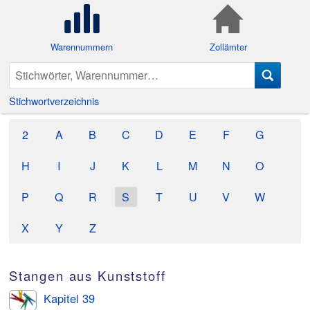
Warennummern
Zollämter
Stichwortverzeichnis
2
A
B
C
D
E
F
G
H
I
J
K
L
M
N
O
P
Q
R
S
T
U
V
W
X
Y
Z
Stangen aus Kunststoff
Kapitel 39