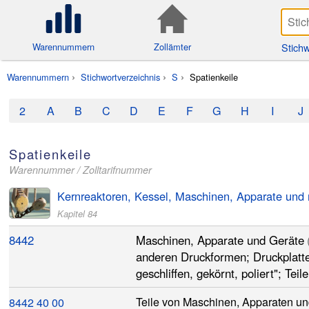
Stichw
Warennummern
Zollämter
Warennummern
Stichwortverzeichnis
S
Spatienkeile
2
A
B
C
D
E
F
G
H
I
J
Spatienkeile
Warennummer / Zolltarifnummer
Kernreaktoren, Kessel, Maschinen, Apparate und
Kapitel 84
8442
Maschinen, Apparate und Geräte
anderen Druckformen; Druckplatten
geschliffen, gekörnt, poliert"; Teil
8442
40
00
Teile von Maschinen, Apparaten un