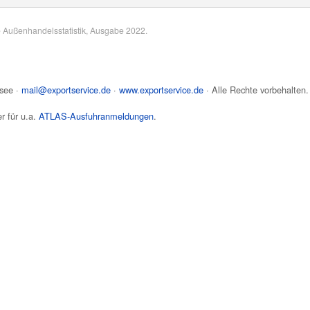
e Außenhandelsstatistik, Ausgabe 2022.
see
·
mail@exportservice.de
·
www.exportservice.de
· Alle Rechte vorbehalten.
r für u.a.
ATLAS-Ausfuhranmeldungen
.