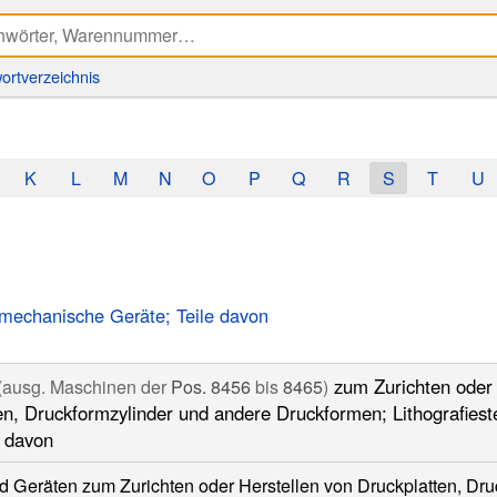
ortverzeichnis
K
L
M
N
O
P
Q
R
S
T
U
 mechanische Geräte; Teile davon
zum Zurichten oder 
(ausg. Maschinen der
Pos. 8456
bis
8465
)
, Druckformzylinder und andere Druckformen; Lithografiestein
e davon
d Geräten zum Zurichten oder Herstellen von Druckplatten, Dru