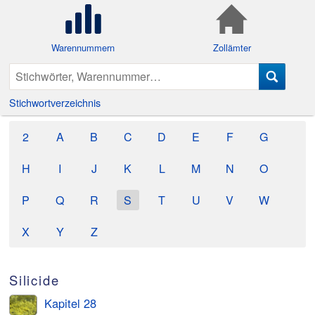
Warennummern
Zollämter
Stichwortverzeichnis
2
A
B
C
D
E
F
G
H
I
J
K
L
M
N
O
P
Q
R
S
T
U
V
W
X
Y
Z
Silicide
Kapitel 28