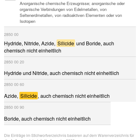
Anorganische chemische Erzeugnisse; anorganische oder
organische Verbindungen von Edelmetallen, von
Seltenerdmetallen, von radioaktiven Elementen oder von
Isotopen
2850
00
Silicide
Hydride, Nitride, Azide,
und Boride, auch
chemisch nicht einheitlich
2850
00
20
Hydride und Nitride, auch chemisch nicht einheitlich
2850
00
60
Azide,
Silicide
, auch chemisch nicht einheitlich
2850
00
90
Boride, auch chemisch nicht einheitlich
Die Einträge im Stichwortverzeichnis basieren auf dem Warenverzeichnis für