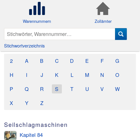
Warennummern
Zollämter
Stichwortverzeichnis
2
A
B
C
D
E
F
G
H
I
J
K
L
M
N
O
P
Q
R
S
T
U
V
W
X
Y
Z
Seilschlagmaschinen
Kapitel 84