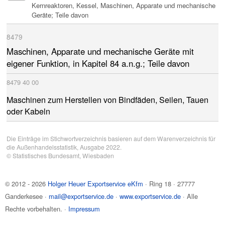
Kernreaktoren, Kessel, Maschinen, Apparate und mechanische
Geräte; Teile davon
8479
Maschinen, Apparate und mechanische Geräte mit
eigener Funktion, in
Kapitel 84
a.n.g.; Teile davon
8479
40
00
Maschinen zum Herstellen von Bindfäden, Seilen, Tauen
oder Kabeln
Die Einträge im Stichwortverzeichnis basieren auf dem Warenverzeichnis für
die Außenhandelsstatistik, Ausgabe 2022.
©
Statistisches Bundesamt
, Wiesbaden
© 2012 - 2026
Holger Heuer Exportservice eKfm
·
Ring 18
·
27777
Ganderkesee
·
mail@exportservice.de
·
www.exportservice.de
· Alle
Rechte vorbehalten. ·
Impressum