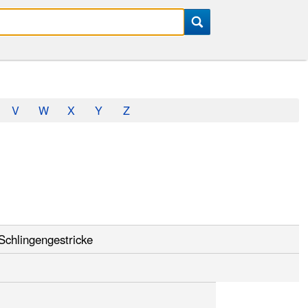
V
W
X
Y
Z
 Schlingengestricke