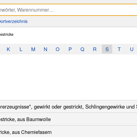
ortverzeichnis
estricke
K
L
M
N
O
P
Q
R
S
T
U
rerzeugnisse", gewirkt oder gestrickt, Schlingengewirke und
stricke, aus Baumwolle
ricke, aus Chemiefasern