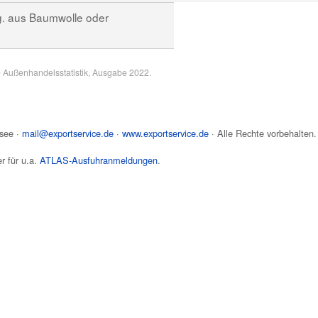
. aus Baumwolle oder
e Außenhandelsstatistik, Ausgabe 2022.
see
·
mail@exportservice.de
·
www.exportservice.de
· Alle Rechte vorbehalten.
r für u.a.
ATLAS-Ausfuhranmeldungen
.