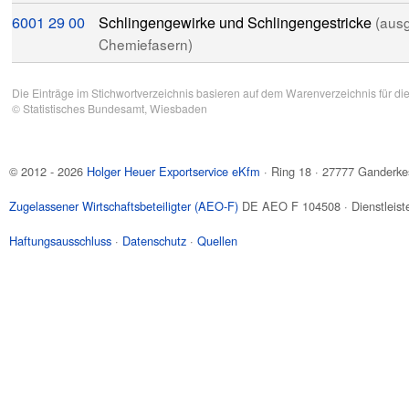
6001
29
00
Schlingengewirke und Schlingengestricke
(ausg
Chemiefasern)
Die Einträge im Stichwortverzeichnis basieren auf dem Warenverzeichnis für di
©
Statistisches Bundesamt
, Wiesbaden
© 2012 - 2026
Holger Heuer Exportservice eKfm
·
Ring 18
·
27777
Ganderke
Zugelassener Wirtschaftsbeteiligter (AEO-F)
DE AEO F 104508 · Dienstleiste
Haftungsausschluss
·
Datenschutz
·
Quellen