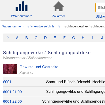
Stichw
Warennummern
Zollämter
Warennummern
Stichwortverzeichnis
S
Schlingengewirke / Schlingeng
2
A
B
C
D
E
F
G
H
I
J
Schlingengewirke / Schlingengestricke
Warennummer / Zolltarifnummer
Gewirke und Gestricke
Kapitel 60
6001
Samt und Plüsch "einschl. Hochflo
6001
21
00
Schlingengewirke und Schlingenge
6001
22
00
Schlingengewirke und Schlingengest