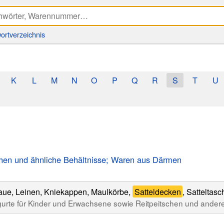
ortverzeichnis
K
L
M
N
O
P
Q
R
S
T
U
chen und ähnliche Behältnisse; Waren aus Därmen
Satteldecken
gtaue, Leinen, Kniekappen, Maulkörbe,
, Sattelta
gurte für Kinder und Erwachsene sowie Reitpeitschen und ande