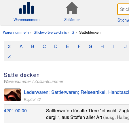
Stichw
Warennummern
Zollämter
Warennummern
Stichwortverzeichnis
S
Satteldecken
2
A
B
C
D
E
F
G
H
I
J
Z
Satteldecken
Warennummer / Zolltarifnummer
Lederwaren; Sattlerwaren; Reiseartikel, Handtas
Kapitel 42
4201
00
00
Sattlerwaren für alle Tiere "einschl. Zu
dergl.", aus Stoffen aller Art
(ausg. Halte