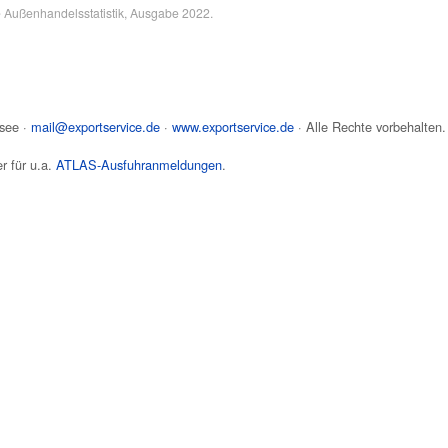
e Außenhandelsstatistik, Ausgabe 2022.
see
·
mail@exportservice.de
·
www.exportservice.de
· Alle Rechte vorbehalten.
r für u.a.
ATLAS-Ausfuhranmeldungen
.