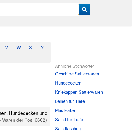
V
W
X
Y
Ähnliche Stichwörter
Geschirre Sattlerwaren
Hundedecken
Kniekappen Sattlerwaren
Leinen für Tiere
Maulkörbe
schen, Hundedecken und
Sättel für Tiere
re Waren der
Pos. 6602
)
Satteltaschen