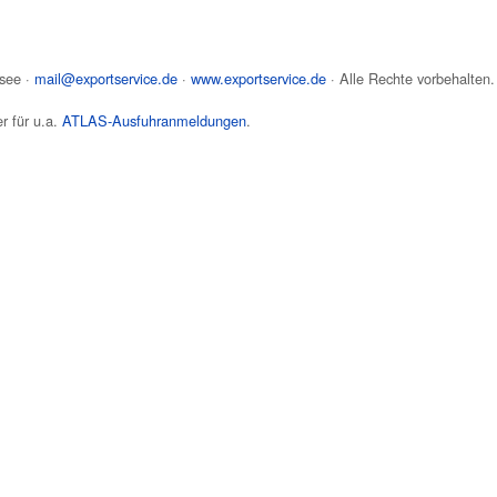
see
·
mail@exportservice.de
·
www.exportservice.de
· Alle Rechte vorbehalten.
r für u.a.
ATLAS-Ausfuhranmeldungen
.