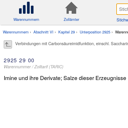
Stichw
Warennummern
Zollämter
Warennummern
Abschnitt VI
Kapitel 29
Unterposition 2925
Warenn
Verbindungen mit Carbonsäureimidfunktion, einschl. Sacchari
2925
29
00
Warennummer / Zolltarif (TARIC)
Imine und ihre Derivate; Salze dieser Erzeugnisse