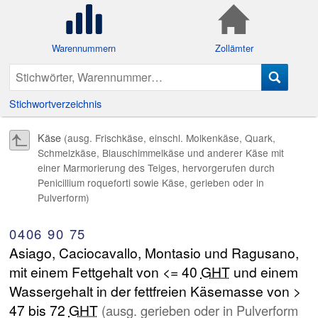
Warennummern
Zollämter
Stichwortverzeichnis
Käse
(ausg. Frischkäse, einschl. Molkenkäse, Quark,
Schmelzkäse, Blauschimmelkäse und anderer Käse mit
einer Marmorierung des Teiges, hervorgerufen durch
Penicillium roqueforti sowie Käse, gerieben oder in
Pulverform)
0406
90
75
Asiago, Caciocavallo, Montasio und Ragusano,
mit einem Fettgehalt von <= 40
GHT
und einem
Wassergehalt in der fettfreien Käsemasse von >
47 bis 72
GHT
(ausg. gerieben oder in Pulverform