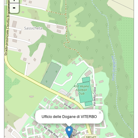
-
×
Ufficio delle Dogane di VITERBO