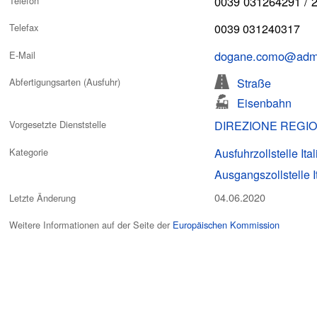
0039 031264291 / 
Telefon
0039 031240317
Telefax
dogane.como@adm.
E-Mail
Straße
Abfertigungsarten (Ausfuhr)
Eisenbahn
DIREZIONE REGI
Vorgesetzte Dienststelle
Ausfuhrzollstelle Ita
Kategorie
Ausgangszollstelle I
04.06.2020
Letzte Änderung
Weitere Informationen auf der Seite der
Europäischen Kommission