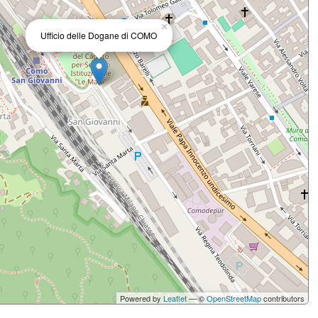
×
Ufficio delle Dogane di COMO
Powered by
Leaflet
— ©
OpenStreetMap
contributors