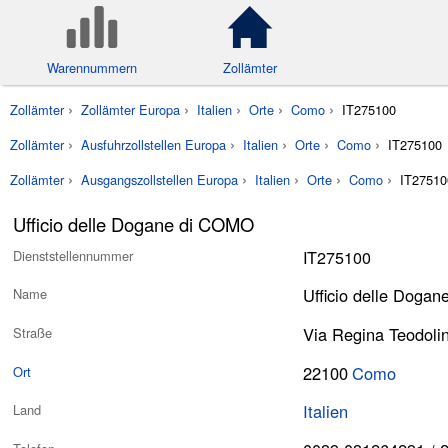
Warennummern
Zollämter
Zollämter
Zollämter Europa
Italien
Orte
Como
IT275100
Zollämter
Ausfuhrzollstellen Europa
Italien
Orte
Como
IT275100
Zollämter
Ausgangszollstellen Europa
Italien
Orte
Como
IT27510
Ufficio delle Dogane di COMO
IT275100
Dienststellennummer
Ufficio delle Doga
Name
Via Regina Teodoli
Straße
22100
Como
Ort
Italien
Land