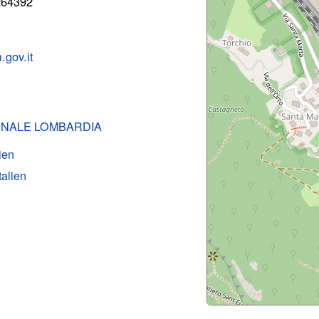
264392
gov.it
ONALE LOMBARDIA
lien
talien