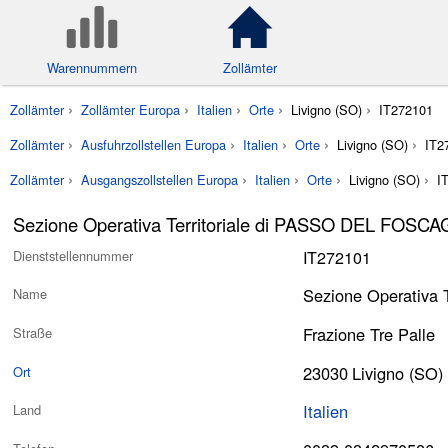
Warennummern
Zollämter
Zollämter
Zollämter Europa
Italien
Orte
Livigno (SO)
IT272101
Zollämter
Ausfuhrzollstellen Europa
Italien
Orte
Livigno (SO)
IT2
Zollämter
Ausgangszollstellen Europa
Italien
Orte
Livigno (SO)
I
Sezione Operativa Territoriale di PASSO DEL FOSC
IT272101
Dienststellennummer
Sezione Operativa
Name
Frazione Tre Palle
Straße
23030
Livigno (SO)
Ort
Italien
Land