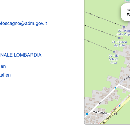
S
F
sofoscagno@adm.gov.it
ONALE LOMBARDIA
lien
talien