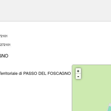
72101
T272101
AGNO
+
 Territoriale di PASSO DEL FOSCAGNO
-