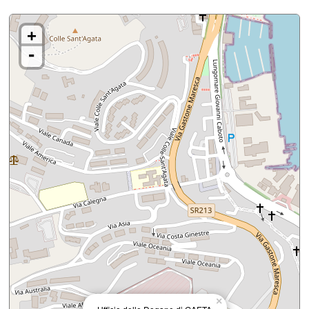
+
-
×