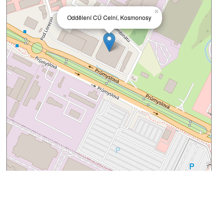
×
Oddělení CÚ Celní, Kosmonosy