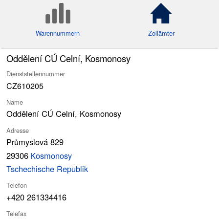
Warennummern
Zollämter
Oddělení CÚ Celní, Kosmonosy
Dienststellennummer
CZ610205
Name
Oddělení CÚ Celní, Kosmonosy
Adresse
Průmyslová 829
29306
Kosmonosy
Tschechische Republik
Telefon
+420 261334416
Telefax