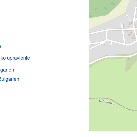
)
sko upravlenie
lgarien
Bulgarien