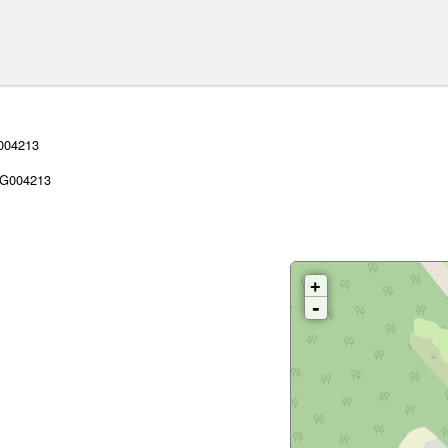
004213
G004213
+
-