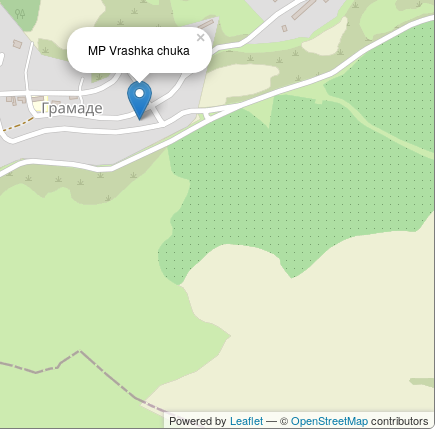
×
MP Vrashka chuka
Powered by
Leaflet
— ©
OpenStreetMap
contributors