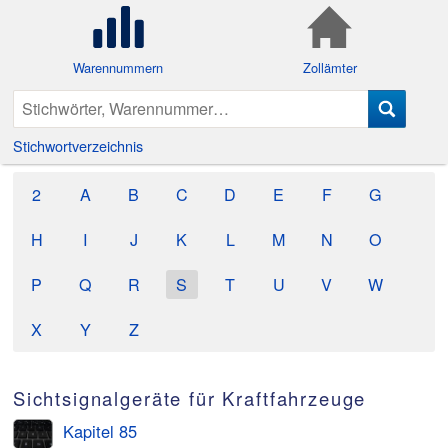
Warennummern
Zollämter
Stichwortverzeichnis
2
A
B
C
D
E
F
G
H
I
J
K
L
M
N
O
P
Q
R
S
T
U
V
W
X
Y
Z
Sichtsignalgeräte für Kraftfahrzeuge
Kapitel 85