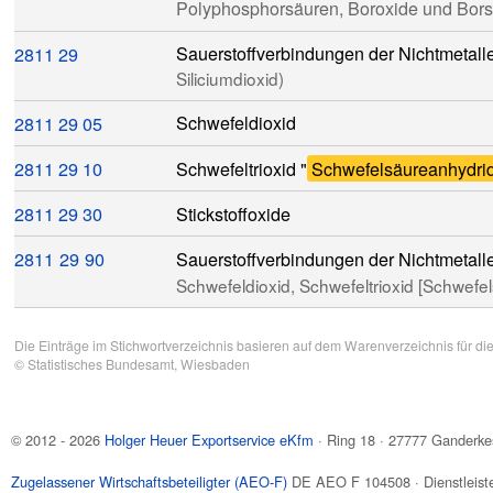
Polyphosphorsäuren, Boroxide und Bors
29
Sauerstoffverbindungen der Nichtmetall
2811
Siliciumdioxid)
2811
29
05
Schwefeldioxid
2811
29
10
Schwefeltrioxid "
Schwefelsäureanhydri
2811
29
30
Stickstoffoxide
2811
29
90
Sauerstoffverbindungen der Nichtmetall
Schwefeldioxid, Schwefeltrioxid [Schwefel
Die Einträge im Stichwortverzeichnis basieren auf dem Warenverzeichnis für di
©
Statistisches Bundesamt
, Wiesbaden
© 2012 - 2026
Holger Heuer Exportservice eKfm
·
Ring 18
·
27777
Ganderke
Zugelassener Wirtschaftsbeteiligter (AEO-F)
DE AEO F 104508 · Dienstleiste