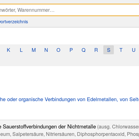
ortverzeichnis
K
L
M
N
O
P
Q
R
S
T
U
he oder organische Verbindungen von Edelmetallen, von Selt
 Sauerstoffverbindungen der Nichtmetalle
(ausg. Chlorwassers
eum, Salpetersäure, Nitriersäuren, Diphosphorpentaoxid, Phos