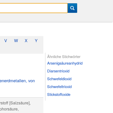
V
W
X
Y
Ähnliche Stichwörter
Arsenigsäureanhydrid
Diarsentrioxid
Schwefeldioxid
enerdmetallen, von
Schwefeltrioxid
Stickstoffoxide
toff [Salzsäure],
phorsäure,