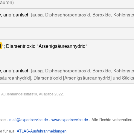
äuren)
e, anorganisch
(ausg. Diphosphorpentaoxid, Boroxide, Kohlensto
d
"; Diarsentrioxid "Arsenigsäureanhydrid"
e, anorganisch
(ausg. Diphosphorpentaoxid, Boroxide, Kohlenstoff
säureanhydrid], Diarsentrioxid [Arsenigsäureanhydrid] und Sticks
e Außenhandelsstatistik, Ausgabe 2022.
see
·
mail@exportservice.de
·
www.exportservice.de
· Alle Rechte vorbehalten.
r für u.a.
ATLAS-Ausfuhranmeldungen
.