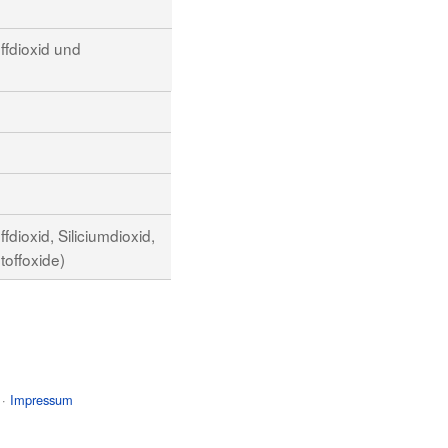
ffdioxid und
dioxid, Siliciumdioxid,
toffoxide)
 ·
Impressum