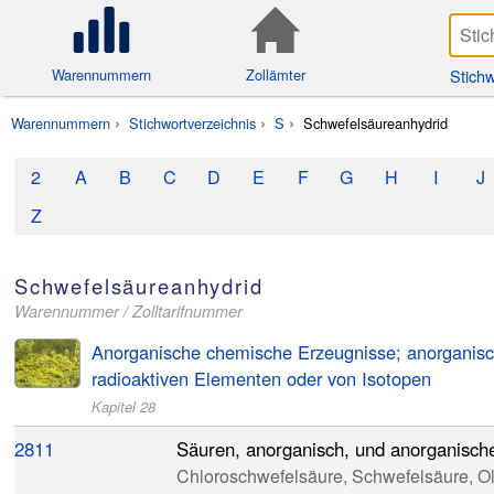
Stichw
Warennummern
Zollämter
Warennummern
Stichwortverzeichnis
S
Schwefelsäureanhydrid
2
A
B
C
D
E
F
G
H
I
J
Z
Schwefelsäureanhydrid
Warennummer / Zolltarifnummer
Anorganische chemische Erzeugnisse; anorganisc
radioaktiven Elementen oder von Isotopen
Kapitel 28
2811
Säuren, anorganisch, und anorganische
Chloroschwefelsäure, Schwefelsäure, Ol