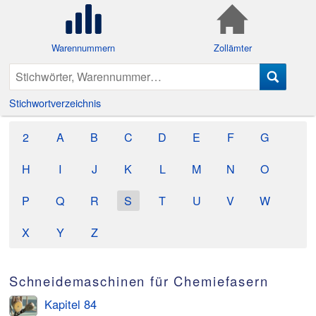
Warennummern
Zollämter
Stichwortverzeichnis
2
A
B
C
D
E
F
G
H
I
J
K
L
M
N
O
P
Q
R
S
T
U
V
W
X
Y
Z
Schneidemaschinen für Chemiefasern
Kapitel 84