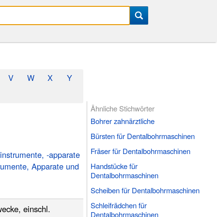
V
W
X
Y
Ähnliche Stichwörter
Bohrer zahnärztliche
Bürsten für Dentalbohrmaschinen
Fräser für Dentalbohrmaschinen
sinstrumente, -apparate
trumente, Apparate und
Handstücke für
Dentalbohrmaschinen
Scheiben für Dentalbohrmaschinen
Schleifrädchen für
wecke, einschl.
Dentalbohrmaschinen