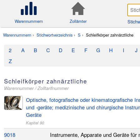
Stichw
Warennummern
Zollämter
Warennummern
Stichwortverzeichnis
S
Schleifkörper zahnärztliche
2
A
B
C
D
E
F
G
H
I
J
Z
Schleifkörper zahnärztliche
Warennummer / Zolltarifnummer
Optische, fotografische oder kinematografische I
und -geräte; medizinische und chirurgische Instr
Geräte
Kapitel 90
9018
Instrumente, Apparate und Geräte für me