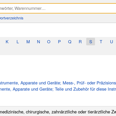
ortverzeichnis
K
L
M
N
O
P
Q
R
S
T
U
nstrumente, Apparate und Geräte; Mess-, Prüf- oder Präzision
umente, Apparate und Geräte; Teile und Zubehör für diese Ins
dizinische, chirurgische, zahnärztliche oder tierärztliche Z