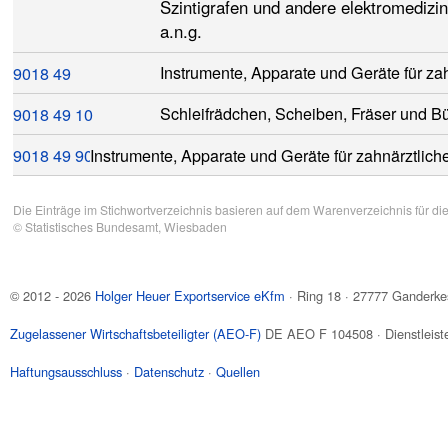
Szintigrafen und andere elektromediz
a.n.g.
49
Instrumente, Apparate und Geräte für za
9018
9018
49
10
Schleifrädchen, Scheiben, Fräser und B
9018
49
90
Instrumente, Apparate und Geräte für zahnärztlich
Die Einträge im Stichwortverzeichnis basieren auf dem Warenverzeichnis für di
©
Statistisches Bundesamt
, Wiesbaden
© 2012 - 2026
Holger Heuer Exportservice eKfm
·
Ring 18
·
27777
Ganderke
Zugelassener Wirtschaftsbeteiligter (AEO-F)
DE AEO F 104508 · Dienstleiste
Haftungsausschluss
·
Datenschutz
·
Quellen