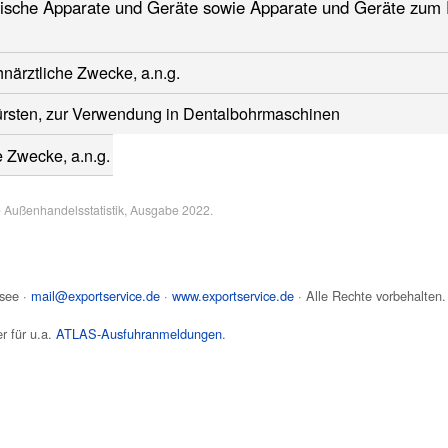
inische Apparate und Geräte sowie Apparate und Geräte zum 
hnärztliche Zwecke, a.n.g.
ürsten, zur Verwendung in Dentalbohrmaschinen
e Zwecke, a.n.g.
e Außenhandelsstatistik, Ausgabe 2022.
see
·
mail@exportservice.de
·
www.exportservice.de
· Alle Rechte vorbehalten.
r für u.a.
ATLAS-Ausfuhranmeldungen
.