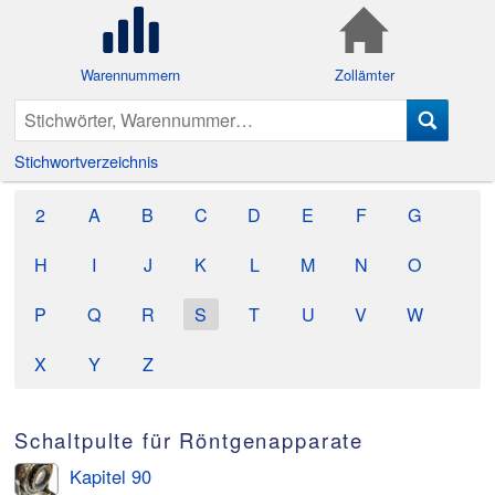
Warennummern
Zollämter
Stichwortverzeichnis
2
A
B
C
D
E
F
G
H
I
J
K
L
M
N
O
P
Q
R
S
T
U
V
W
X
Y
Z
Schaltpulte für Röntgenapparate
Kapitel 90