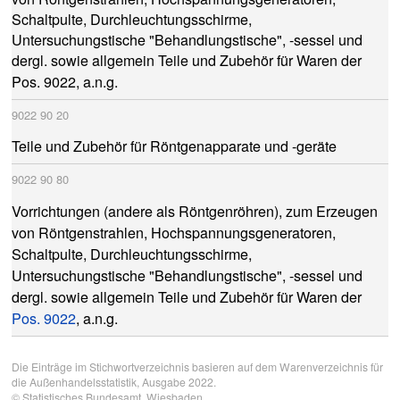
Schaltpulte, Durchleuchtungsschirme,
Untersuchungstische "Behandlungstische", -sessel und
dergl. sowie allgemein Teile und Zubehör für Waren der
Pos. 9022
, a.n.g.
9022
90
20
Teile und Zubehör für Röntgenapparate und -geräte
9022
90
80
Vorrichtungen (andere als Röntgenröhren), zum Erzeugen
von Röntgenstrahlen, Hochspannungsgeneratoren,
Schaltpulte, Durchleuchtungsschirme,
Untersuchungstische "Behandlungstische", -sessel und
dergl. sowie allgemein Teile und Zubehör für Waren der
Pos. 9022
, a.n.g.
Die Einträge im Stichwortverzeichnis basieren auf dem Warenverzeichnis für
die Außenhandelsstatistik, Ausgabe 2022.
©
Statistisches Bundesamt
, Wiesbaden