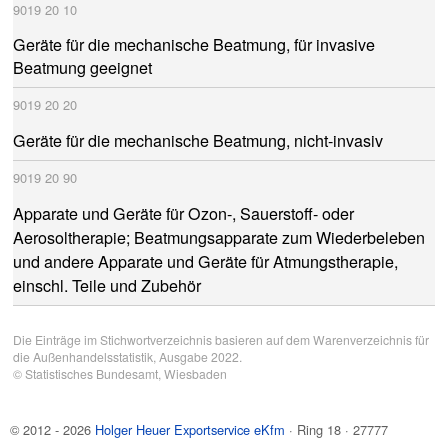
9019
20
10
Geräte für die mechanische Beatmung, für invasive
Beatmung geeignet
9019
20
20
Geräte für die mechanische Beatmung, nicht-invasiv
9019
20
90
Apparate und Geräte für Ozon-, Sauerstoff- oder
Aerosoltherapie; Beatmungsapparate zum Wiederbeleben
und andere Apparate und Geräte für Atmungstherapie,
einschl. Teile und Zubehör
Die Einträge im Stichwortverzeichnis basieren auf dem Warenverzeichnis für
die Außenhandelsstatistik, Ausgabe 2022.
©
Statistisches Bundesamt
, Wiesbaden
© 2012 - 2026
Holger Heuer Exportservice eKfm
·
Ring 18
·
27777