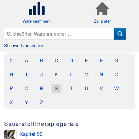
Warennummern
Zollämter
Stichwortverzeichnis
2
A
B
C
D
E
F
G
H
I
J
K
L
M
N
O
P
Q
R
S
T
U
V
W
X
Y
Z
Sauerstofftherapiegeräte
Kapitel 90