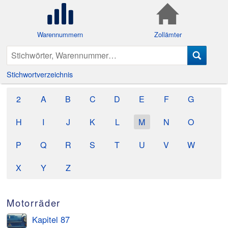
Warennummern
Zollämter
Stichwortverzeichnis
2
A
B
C
D
E
F
G
H
I
J
K
L
M
N
O
P
Q
R
S
T
U
V
W
X
Y
Z
Motorräder
Kapitel 87