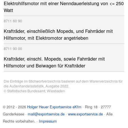
Elektrohilfsmotor mit einer Nenndauerleistung von <= 250
Watt
8711
60
90
Krafträder, einschließlich Mopeds, und Fahrräder mit
Hilfsmotor, mit Elektromotor angetrieben
8711
90
00
Krafträder, einschl. Mopeds, sowie Fahrräder mit
Hilfsmotor und Beiwagen für Krafträder
Die Einträge im Stichwortverzeichnis basieren auf dem Warenverzeichnis für
die Außenhandelsstatistik, Ausgabe 2022.
©
Statistisches Bundesamt
, Wiesbaden
© 2012 - 2026
Holger Heuer Exportservice eKfm
·
Ring 18
·
27777
Ganderkesee
·
mail@exportservice.de
·
www.exportservice.de
· Alle
Rechte vorbehalten. ·
Impressum