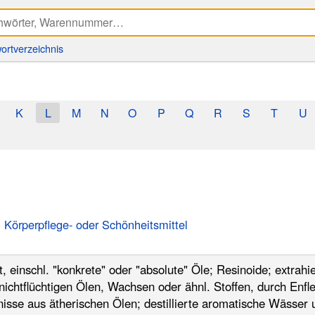
ortverzeichnis
K
L
M
N
O
P
Q
R
S
T
U
 Körperpflege- oder Schönheitsmittel
, einschl. "konkrete" oder "absolute" Öle; Resinoide; extrahi
 nichtflüchtigen Ölen, Wachsen oder ähnl. Stoffen, durch Enf
isse aus ätherischen Ölen; destillierte aromatische Wässer