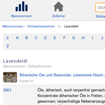
Stichw
Warennummern
Zollämter
Warennummern
Stichwortverzeichnis
L
Lavendelöl
2
A
B
C
D
E
F
G
H
I
J
Z
Lavendelöl
Warennummer / Zolltarifnummer
Ätherische Öle und Resinoide; zubereitete Riech-,
Kapitel 33
3301
Öle, ätherisch, auch terpenfrei gemacht
Konzentrate ätherischer Öle in Fetten,
gewonnen; terpenhaltige Nebenerzeugn