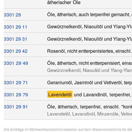
ätherischer Öle
29
Öle, ätherisch, auch terpenfrei gemacht, 
3301
3301
29
11
Gewürznelkenöl, Niaouliöl und Ylang-Ylan
3301
29
31
Gewürznelkenöl, Niaouliöl und Ylang-Ylan
3301
29
42
Rosenöl, nicht entterpenisiertes, einschl
3301
29
49
Öle, ätherisch, nicht entterpenisiert, ein
Gewürznelkenöl, Niaouliöl und Ylang-Yla
3301
29
71
Geraniumöl, Jasminöl und Vetiveröl, terp
3301
29
79
Lavendelöl
und Lavandinöl, terpenfrei,
3301
29
91
Öle, ätherisch, terpenfrei, einschl. "ko
Lavendelöl, Lavandinöl, Minzenöle, Vetiv
Die Einträge im Stichwortverzeichnis basieren auf dem Warenverzeichnis für di