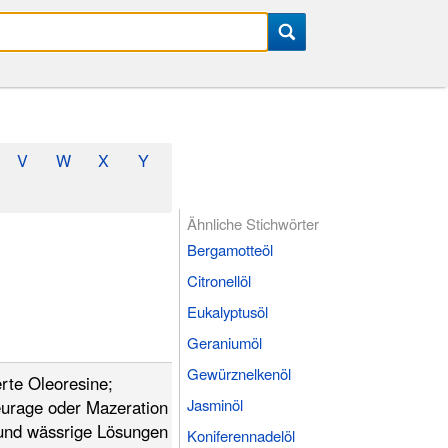
V
W
X
Y
Ähnliche Stichwörter
Bergamotteöl
Citronellöl
Eukalyptusöl
Geraniumöl
Gewürznelkenöl
erte Oleoresine;
Jasminöl
leurage oder Mazeration
 und wässrige Lösungen
Koniferennadelöl